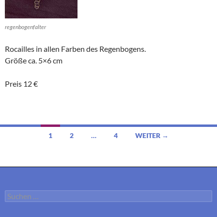
regenbogenfalter
Rocailles in allen Farben des Regenbogens.
Größe ca. 5×6 cm
Preis 12 €
Beitragsnavigation
1
2
…
4
WEITER →
Suchen
nach: