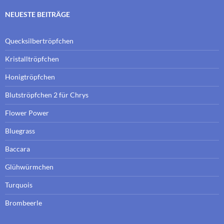
NEUESTE BEITRÄGE
Quecksilbertröpfchen
Kristalltröpfchen
Honigtröpfchen
Blutströpfchen 2 für Chrys
Flower Power
Bluegrass
Baccara
Glühwürmchen
Turquois
Brombeerle