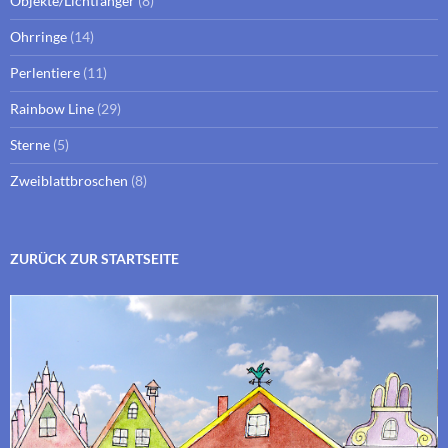
Objekte/Lichtfänger
(8)
Ohrringe
(14)
Perlentiere
(11)
Rainbow Line
(29)
Sterne
(5)
Zweiblattbroschen
(8)
ZURÜCK ZUR STARTSEITE