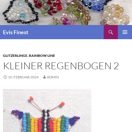
Suchen
Evis Finest
ZUM
PRIMÄR
INHALT
MENÜ
SPRINGEN
GLITZERLINGE
,
RAINBOW LINE
KLEINER REGENBOGEN 2
10. FEBRUAR 2024
ADMIN