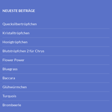
NEUESTE BEITRÄGE
Quecksilbertröpfchen
Kristalltröpfchen
Honigtröpfchen
Blutströpfchen 2 für Chrys
Flower Power
Bluegrass
Baccara
Glühwürmchen
Turquois
Brombeerle