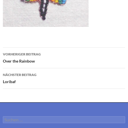
Beitragsnavigation
VORHERIGER BEITRAG
Over the Rainbow
NÄCHSTER BEITRAG
Loribaf
Suchen
nach: